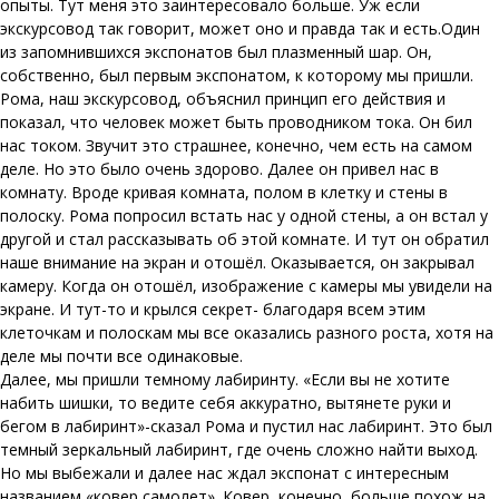
опыты. Тут меня это заинтересовало больше. Уж если
экскурсовод так говорит, может оно и правда так и есть.Один
из запомнившихся экспонатов был плазменный шар. Он,
собственно, был первым экспонатом, к которому мы пришли.
Рома, наш экскурсовод, объяснил принцип его действия и
показал, что человек может быть проводником тока. Он бил
нас током. Звучит это страшнее, конечно, чем есть на самом
деле. Но это было очень здорово. Далее он привел нас в
комнату. Вроде кривая комната, полом в клетку и стены в
полоску. Рома попросил встать нас у одной стены, а он встал у
другой и стал рассказывать об этой комнате. И тут он обратил
наше внимание на экран и отошёл. Оказывается, он закрывал
камеру. Когда он отошёл, изображение с камеры мы увидели на
экране. И тут-то и крылся секрет- благодаря всем этим
клеточкам и полоскам мы все оказались разного роста, хотя на
деле мы почти все одинаковые.
Далее, мы пришли темному лабиринту. «Если вы не хотите
набить шишки, то ведите себя аккуратно, вытянете руки и
бегом в лабиринт»-сказал Рома и пустил нас лабиринт. Это был
темный зеркальный лабиринт, где очень сложно найти выход.
Но мы выбежали и далее нас ждал экспонат с интересным
названием «ковер самолет». Ковер, конечно, больше похож на