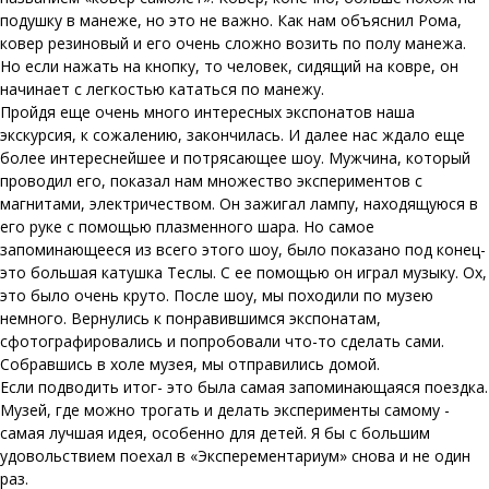
подушку в манеже, но это не важно. Как нам объяснил Рома,
ковер резиновый и его очень сложно возить по полу манежа.
Но если нажать на кнопку, то человек, сидящий на ковре, он
начинает с легкостью кататься по манежу.
Пройдя еще очень много интересных экспонатов наша
экскурсия, к сожалению, закончилась. И далее нас ждало еще
более интереснейшее и потрясающее шоу. Мужчина, который
проводил его, показал нам множество экспериментов с
магнитами, электричеством. Он зажигал лампу, находящуюся в
его руке с помощью плазменного шара. Но самое
запоминающееся из всего этого шоу, было показано под конец-
это большая катушка Теслы. С ее помощью он играл музыку. Ох,
это было очень круто. После шоу, мы походили по музею
немного. Вернулись к понравившимся экспонатам,
сфотографировались и попробовали что-то сделать сами.
Собравшись в холе музея, мы отправились домой.
Если подводить итог- это была самая запоминающаяся поездка.
Музей, где можно трогать и делать эксперименты самому -
самая лучшая идея, особенно для детей. Я бы с большим
удовольствием поехал в «Эксперементариум» снова и не один
раз.