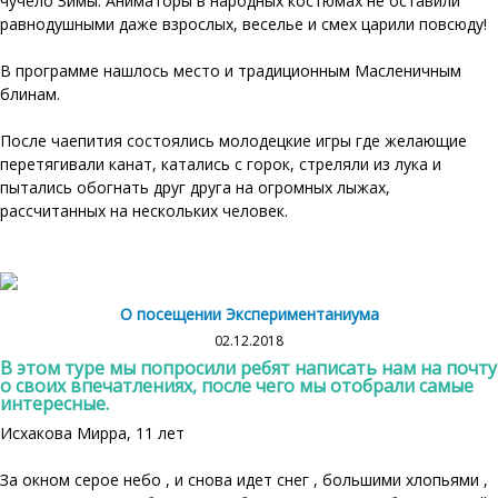
чучело Зимы. Аниматоры в народных костюмах не оставили
равнодушными даже взрослых, веселье и смех царили повсюду!
В программе нашлось место и традиционным Масленичным
блинам.
После чаепития состоялись молодецкие игры где желающие
перетягивали канат, катались с горок, стреляли из лука и
пытались обогнать друг друга на огромных лыжах,
рассчитанных на нескольких человек.
О посещении Экспериментаниума
02.12.2018
В этом туре мы попросили ребят написать нам на почту
о своих впечатлениях, после чего мы отобрали самые
интересные.
Исхакова Мирра, 11 лет
За окном серое небо , и снова идет снег , большими хлопьями ,