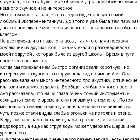
я думала , что это будет моё обычное утро , как обычно зимой
немного скучное и не интересное
Но потом мне сказали , что сегодня будет поездка в мой
любимый Эксперементаниум . До этого я уже была там пару раз
, но эта поездка не много отличалась от остальных- она была с
классом !
Не все приехали от нашего класса , так что с нами поехали
желающие из других школ .Пока мы ехали я разговаривала с
моей подругой , которая была из другой школы . Время в пути
пролетело незаметно .
Когда мы приехали нам быстро организовали короткую , но
интересную экскурсию , которую вела гид по имени Аня. Она
рассказывала нам много интересного про акустику, оптические
иллюзии и как их создавать. Вообще там было много нового ,
Аня рассказала, что наши глаза очень тонкий инструмент, и
если дать немного времени они привыкнут к темноте . Потом
мы пошли в темную комнату и вначале ничего не видели , но
чуть позже стали видны слабые огоньки на потолке и стене.
В другом зале нам показали цунами в разрезе , и сильный
водоворот , а еще как струя воды может удержать шарик и не
уронить его .
В Экспериментаниуме очень много разных зеркал , есть зеркала