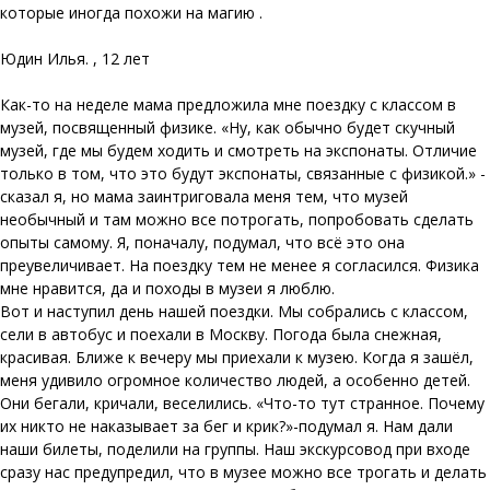
которые иногда похожи на магию .
Юдин Илья. , 12 лет
Как-то на неделе мама предложила мне поездку с классом в
музей, посвященный физике. «Ну, как обычно будет скучный
музей, где мы будем ходить и смотреть на экспонаты. Отличие
только в том, что это будут экспонаты, связанные с физикой.» -
сказал я, но мама заинтриговала меня тем, что музей
необычный и там можно все потрогать, попробовать сделать
опыты самому. Я, поначалу, подумал, что всё это она
преувеличивает. На поездку тем не менее я согласился. Физика
мне нравится, да и походы в музеи я люблю.
Вот и наступил день нашей поездки. Мы собрались с классом,
сели в автобус и поехали в Москву. Погода была снежная,
красивая. Ближе к вечеру мы приехали к музею. Когда я зашёл,
меня удивило огромное количество людей, а особенно детей.
Они бегали, кричали, веселились. «Что-то тут странное. Почему
их никто не наказывает за бег и крик?»-подумал я. Нам дали
наши билеты, поделили на группы. Наш экскурсовод при входе
сразу нас предупредил, что в музее можно все трогать и делать