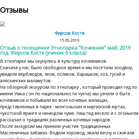
Отзывы
Фирсов Костя
15.05.2019
Отзыв о посещении Этнопарка “Кочевник” май, 2019
год. Фирсов Костя (ученик 6 класса)
В этнопарке мы окунулись в культуру кочевников.
Сначала у нас было свободное время и мы посетили зоодвор,
увидели верблюдов, яков, осликов, барашков, коз, гусей и
аляскинских маламутов.
На обзорной экскурсии по этнопарку , который проводил гид по
имени Умка ( он по национальности чукча) мы узнали о быте
кочевников и побывали во всех кочевых жилищах,
представленных в парке : монгольских и киргизской юртах,
чукотской яранге и ненецком чуме. Наш гид весело и с огоньком
рассказал о традициях различных кочевых народов.
После экскурсии мы приняли участие традиционных
Масленичных забавах. Водили хоровод, звали весну и сжигали