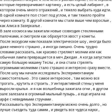
которые переворачивают картинку , а есть целый лабиринт , в
котором очень много отражений , и тяжело выбрать куда идти.
В одной комнате пол стоит под углом, и там тяжело пройти
через комнату. В другой комнате мы стали выше чем взрослые ,
как Алиса в Зазеркалье .
В зале космоса мы зажигали новые созвездия стеклянными
палочками, и смотрели как образуется хвост у кометы.
После экскурсии нам показали электрическое шоу , иногда было
даже немного страшно , а иногда смешно. Очень трудно
словами рассказать, как красиво стреляют молнии или как
обычная лампа превращается в меч Джедая . А когда запустили
самую большую машину Теслы , и она стала стрелять
огромными молниями стало страшно и интересно сразу вместе.
После шоу мы начали исследовать Экспериментаниум
самостоятельно . Это самое интересное , там можно все
трогать , крутить и строить . У интерактивной стены у меня
выросли крылья . и я как волшебница зажигала огни , в другом
зале залезала в огромный мыльный пузырь , а еще играла на
арфе с невидимыми струнами .
Рассказывать про Экспериментаниум можно очень долго , но
лучше съездить туда самим , и увидеть все чудеса науки ,